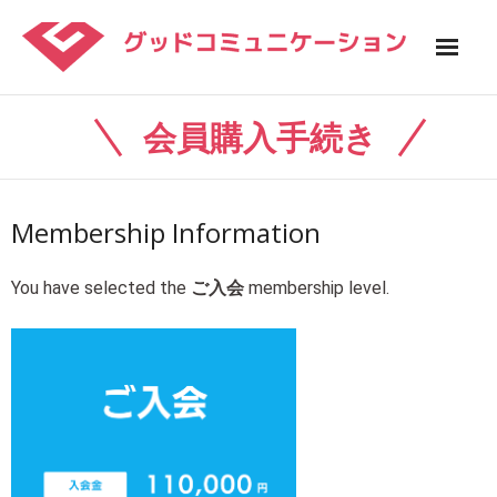
Skip
to
content
home
会員購入手続き
カウンセラー紹介
入会から成婚まで
Membership Information
婚活セミナー
You have selected the
ご入会
membership level.
よくあるご質問
お問い合わせ