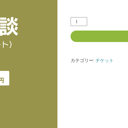
11,000
¥
個
人
面
談
（60
分
カテゴリー:
チケット
/
リ
モ
ー
ト）
（銀
行
振
込）
個